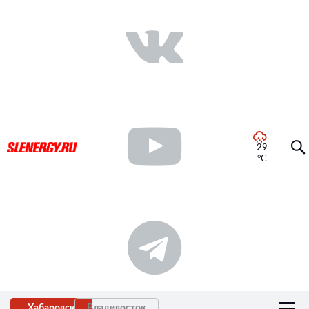
29
°C
Хабаровск
Владивосток