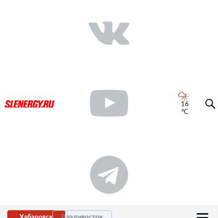
16
°C
Хабаровск
Владивосток