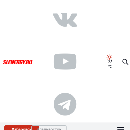
23
°C
Хабаровск
Владивосток