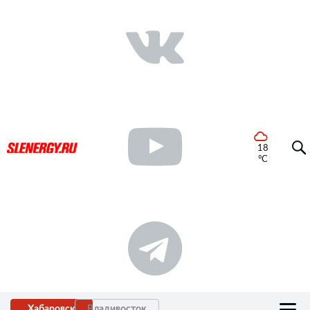
18
°C
Хабаровск
Владивосток