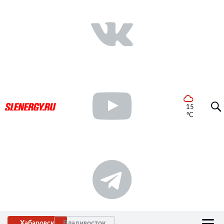
15
°C
Хабаровск
Владивосток