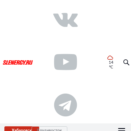
14
°C
Хабаровск
Владивосток