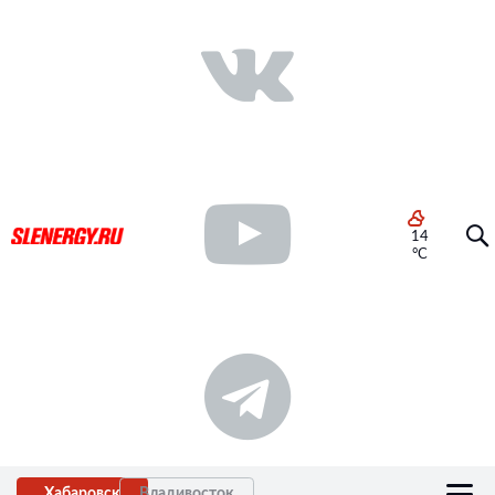
14
°C
Хабаровск
Владивосток