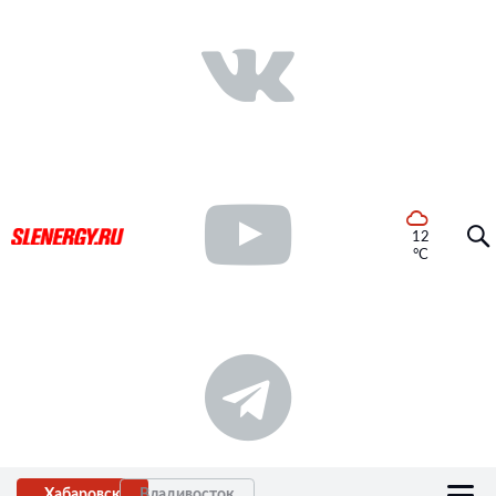
12
°C
Хабаровск
Владивосток