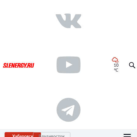
10
°C
Хабаровск
Владивосток