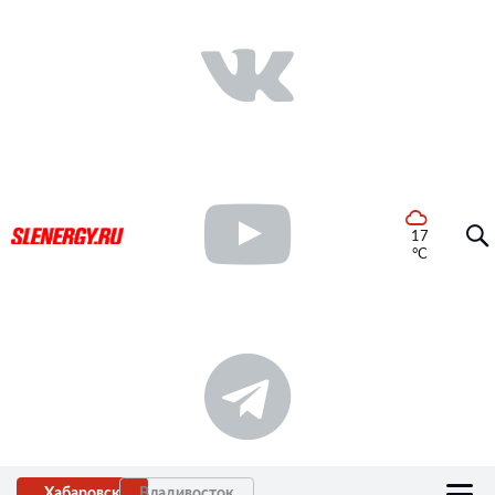
17
°C
Хабаровск
Владивосток