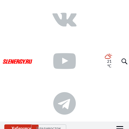
21
°C
Хабаровск
Владивосток