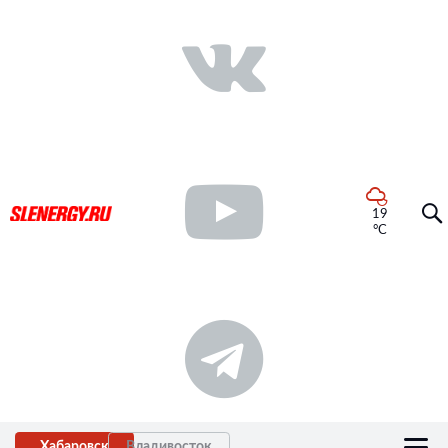
19
°C
Хабаровск
Владивосток