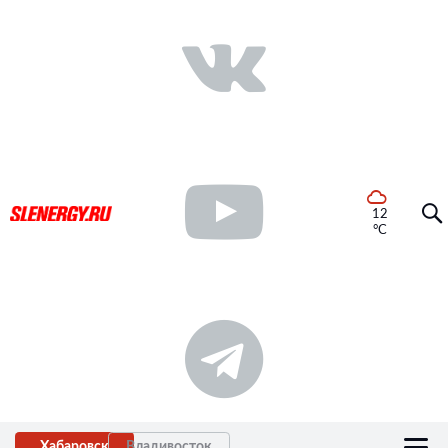
12
°C
Хабаровск
Владивосток