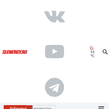
13
°C
Хабаровск
Владивосток