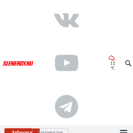
11
°C
Хабаровск
Владивосток