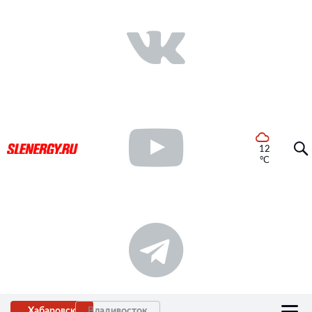
12
°C
Хабаровск
Владивосток