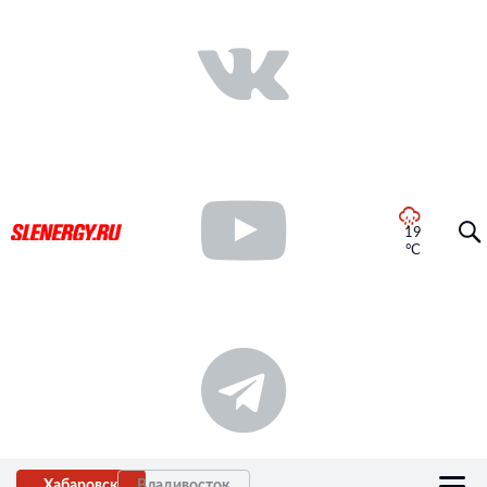
19
°C
Хабаровск
Владивосток