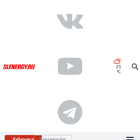
21
°C
Хабаровск
Владивосток