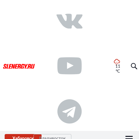
11
°C
Хабаровск
Владивосток