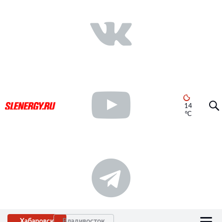
14
°C
Хабаровск
Владивосток