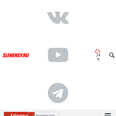
24
°C
Хабаровск
Владивосток