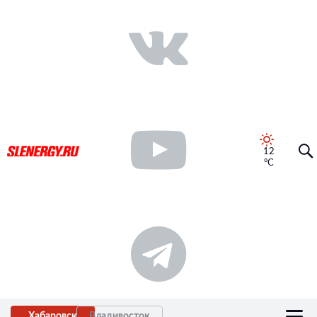
12
°C
Хабаровск
Владивосток