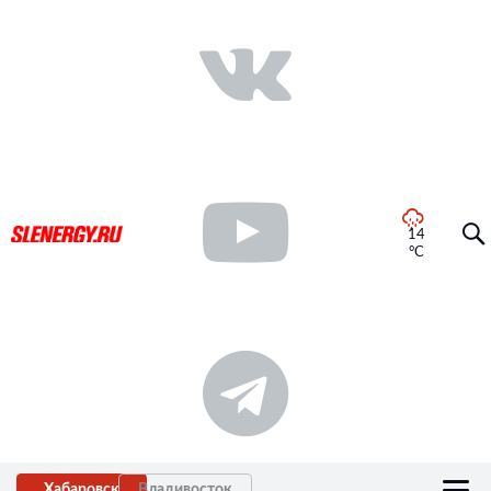
14
°C
Хабаровск
Владивосток