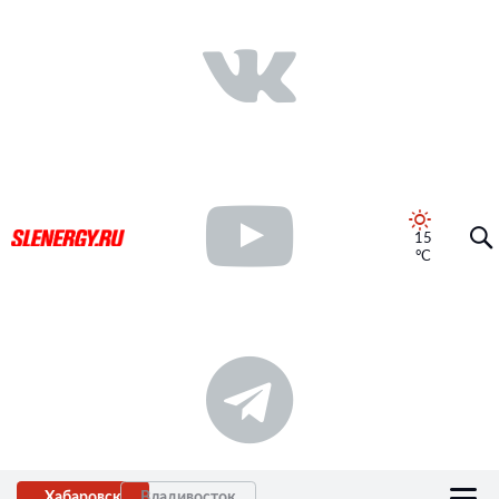
15
°C
Хабаровск
Владивосток