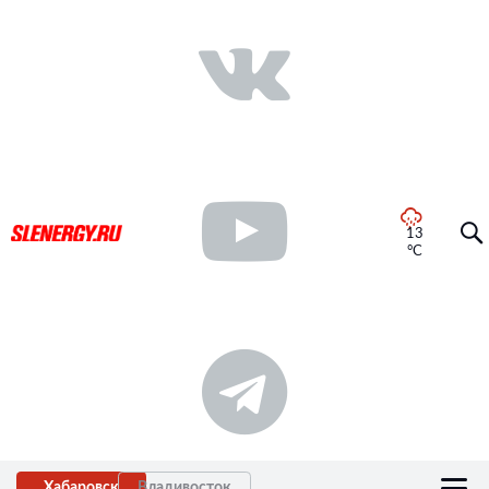
13
°C
Хабаровск
Владивосток