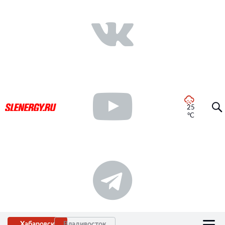
25
°C
Хабаровск
Владивосток