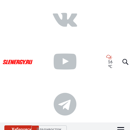
16
°C
Хабаровск
Владивосток