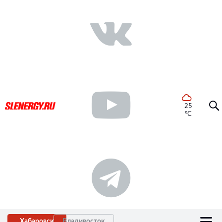
25
°C
Хабаровск
Владивосток