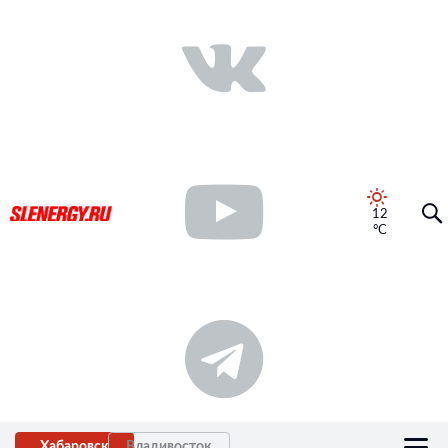
12
°C
Хабаровск
Владивосток