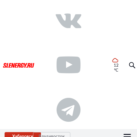
12
°C
Хабаровск
Владивосток