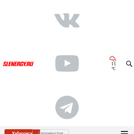
11
°C
Хабаровск
Владивосток