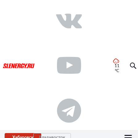
11
°C
Хабаровск
Владивосток