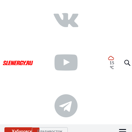
15
°C
Хабаровск
Владивосток