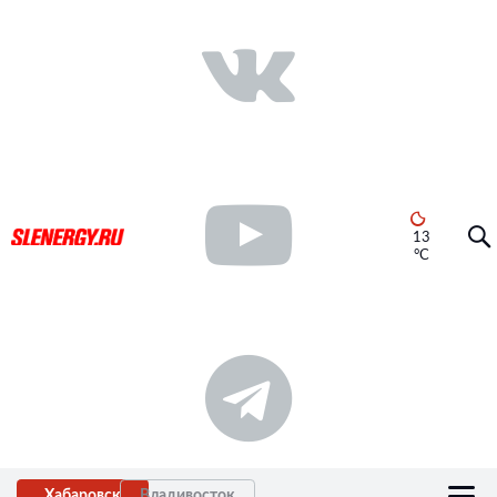
13
°C
Хабаровск
Владивосток