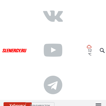
12
°C
Хабаровск
Владивосток