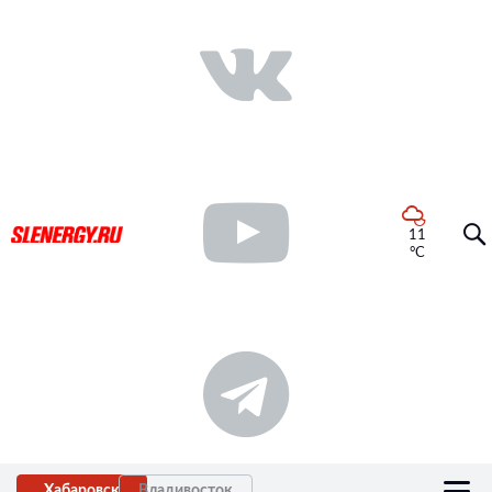
11
°C
Хабаровск
Владивосток