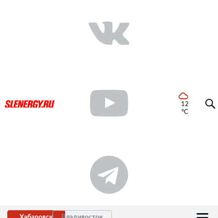
12
°C
Хабаровск
Владивосток