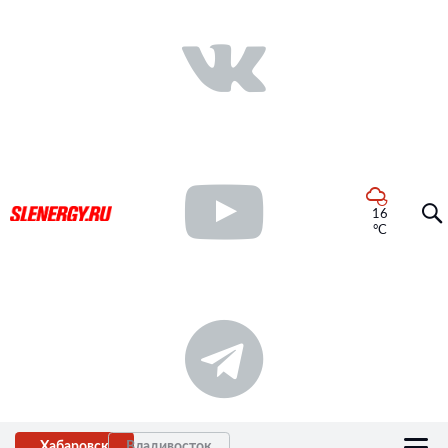
16
°C
Хабаровск
Владивосток