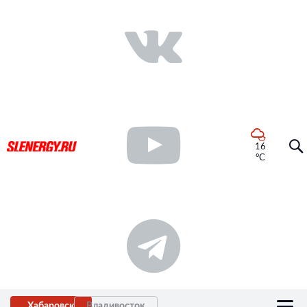
16
°C
Хабаровск
Владивосток