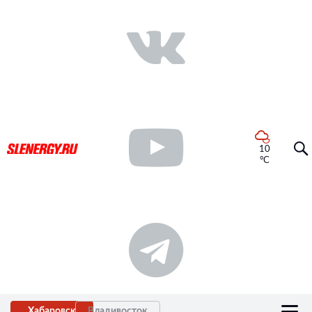
10
°C
Хабаровск
Владивосток