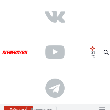
23
°C
Хабаровск
Владивосток