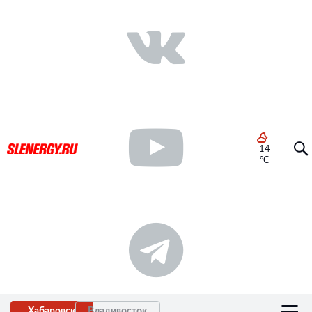
14
°C
Хабаровск
Владивосток