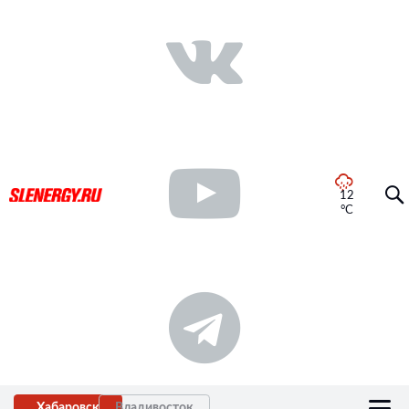
12
°C
Хабаровск
Владивосток