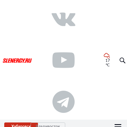
17
°C
Хабаровск
Владивосток