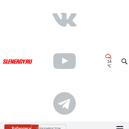
16
°C
Хабаровск
Владивосток