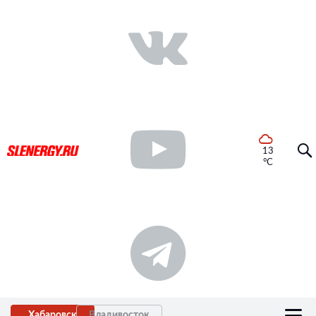
13
°C
Хабаровск
Владивосток