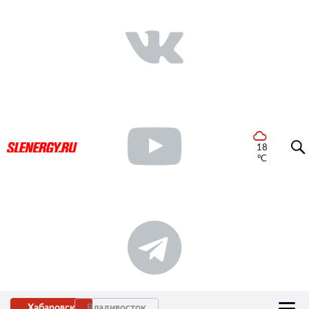
18
°C
Хабаровск
Владивосток