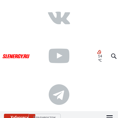
14
°C
Хабаровск
Владивосток