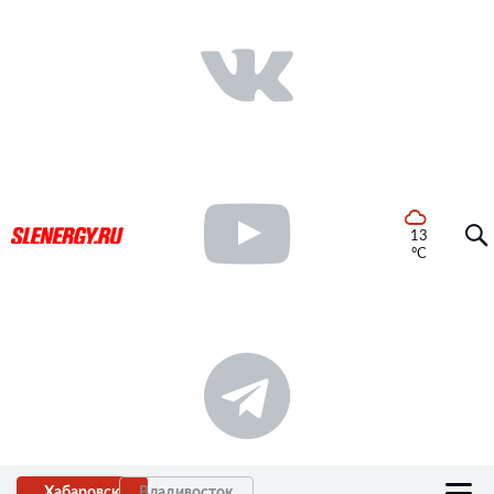
13
°C
Хабаровск
Владивосток