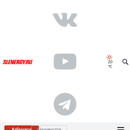
20
°C
Хабаровск
Владивосток